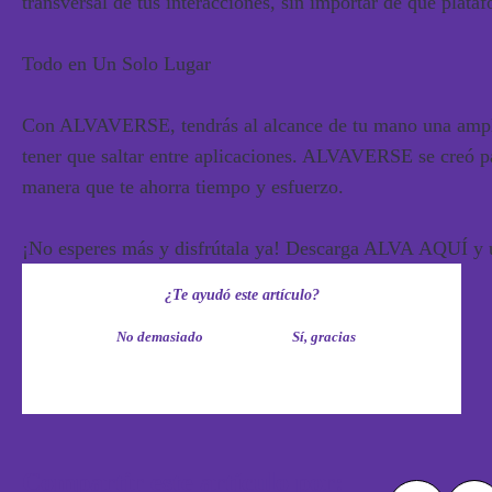
transversal de tus interacciones, sin importar de qué plat
Todo en Un Solo Lugar
Con ALVAVERSE, tendrás al alcance de tu mano una amplia 
tener que saltar entre aplicaciones. ALVAVERSE se creó para
manera que te ahorra tiempo y esfuerzo.
¡No esperes más y disfrútala ya! Descarga ALVA
AQUÍ
y 
¿Te ayudó este artículo?
No demasiado
Sí, gracias
Compartir este artículo por: