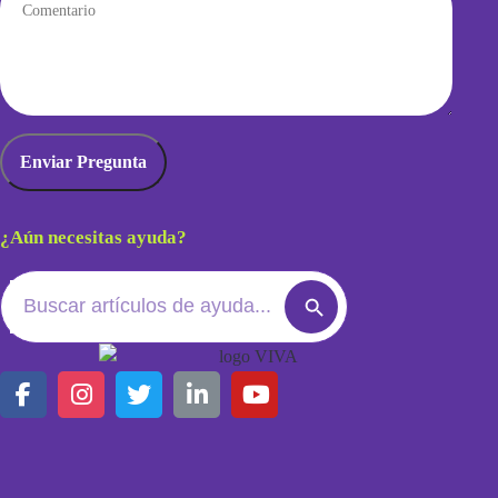
¿Aún necesitas ayuda?
Search
Search
for:
Button