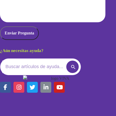
¿Aún necesitas ayuda?
Search
Search
for:
Button