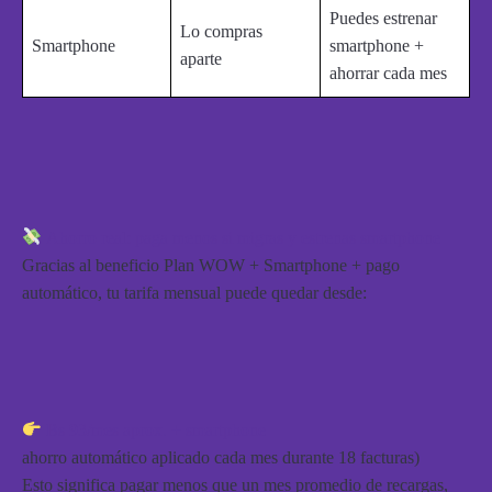
Puedes estrenar
Lo compras
Smartphone
smartphone +
aparte
ahorrar cada mes
Ahorro real: paga menos si migras y estrenas smartphone
Gracias al beneficio Plan WOW + Smartphone + pago
automático, tu tarifa mensual puede quedar desde:
Bs 93/mes aprox. + smartphone
ahorro automático aplicado cada mes durante 18 facturas)
Esto significa
pagar menos que un mes promedio de recargas
,