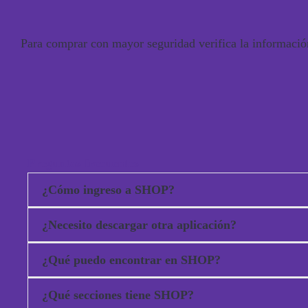
Para comprar con mayor seguridad verifica la informació
Preguntas frecuentes
¿Cómo ingreso a SHOP?
¿Necesito descargar otra aplicación?
Puedes ingresar desde la Mini App SHOP o desde VIV
¿Qué puedo encontrar en SHOP?
No. Puedes acceder a SHOP desde VIVA APP.
¿Qué secciones tiene SHOP?
Puedes encontrar productos, servicios, promociones, 