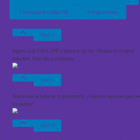
7 Descarga tu código QR
8 Pago exitoso
Paso 1
Ingresa a tu
VIVA APP
y busca la opción
+Bolsas
en el menú
principal. Dale clic y comienza.
Paso 2
Selecciona
la bolsa de tu preferencia. ¡Tenemos opciones para t
los gustos!
Paso 3