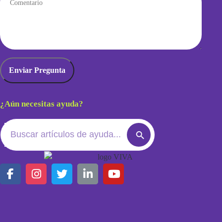
¿Aún necesitas ayuda?
Search
Search
for:
Button