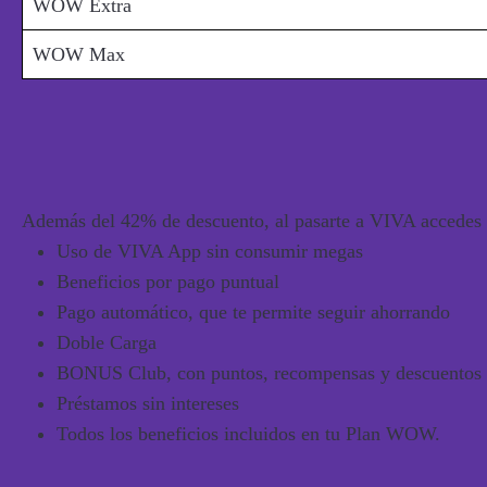
WOW Extra
WOW Max
Además del 42% de descuento, al pasarte a VIVA accedes 
Uso de
VIVA App sin consumir megas
Beneficios por
pago puntual
Pago automático
, que te permite seguir ahorrando
Doble Carga
BONUS Club
, con puntos, recompensas y descuentos 
Préstamos sin intereses
Todos los beneficios incluidos en tu Plan WOW.