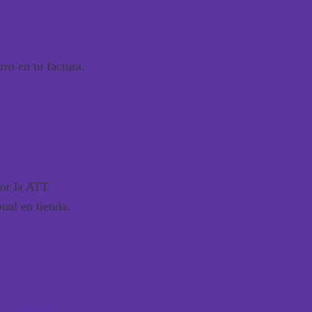
rro en tu factura
.
por la ATT
nal en tienda.
convencemos hablando.