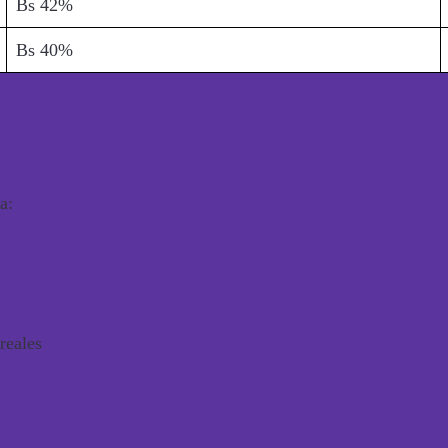
Bs 42%
Bs 40%
a:
reales