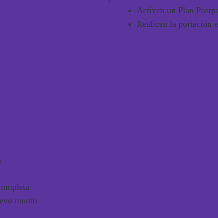
Activen un
Plan Pos
Realicen la portación 
a
completa
uevo monto