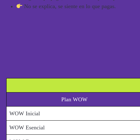
No se explica,
se siente en lo que pagas
.
Plan WOW
WOW Inicial
WOW Esencial