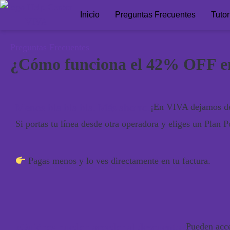
Inicio
Preguntas Frecuentes
Tutor
Preguntas Frecuentes
¿Cómo funciona el 42% OFF en 
Menos bla bla bla. Más ahorro.
¡En VIVA dejamos de p
Si portas tu línea desde otra operadora y eliges un
Plan 
Pagas menos y lo ves directamente en tu factura.
¿Quiénes pueden acceder al descuento?
Pueden acce