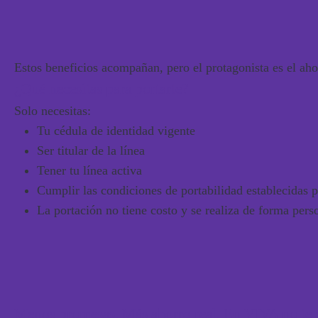
Estos beneficios acompañan, pero
el protagonista es el aho
¿Qué necesitas para portarte?
Solo necesitas:
Tu cédula de identidad vigente
Ser titular de la línea
Tener tu línea activa
Cumplir las condiciones de portabilidad establecidas 
La portación
no tiene costo
y se realiza de forma perso
Menos promesas. Más ahorro real.
En VIVA no te 