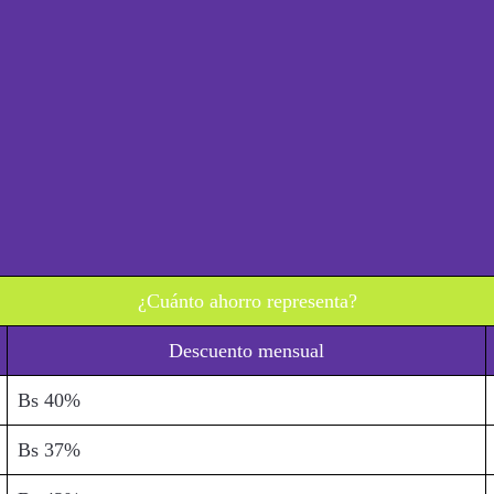
¿Cuánto ahorro representa?
Descuento mensual
Bs 40%
Bs 37%