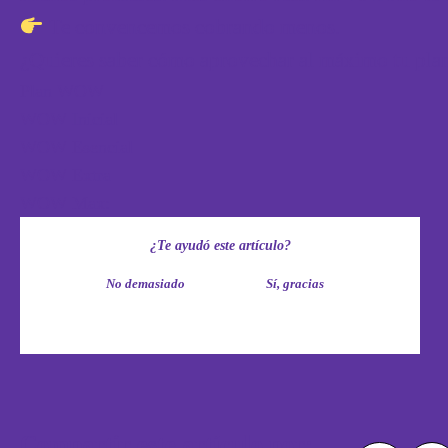
Te convencemos cobrando menos.
¿Quieres saber cómo aprovechar al máximo tu pl
Plan WOW
WOW Inicial
WOW Esencial
WOW Extra
WOW Max:
¿Te ayudó este artículo?
No demasiado
Sí, gracias
Compartir este artículo por: