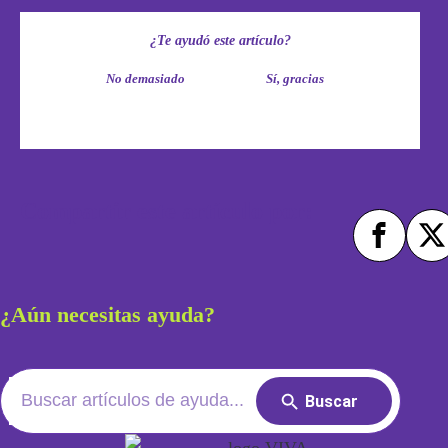
¿Te ayudó este artículo?
No demasiado
Sí, gracias
Compartir este artículo por:
¿Aún necesitas ayuda?
Search
Search
for:
Button