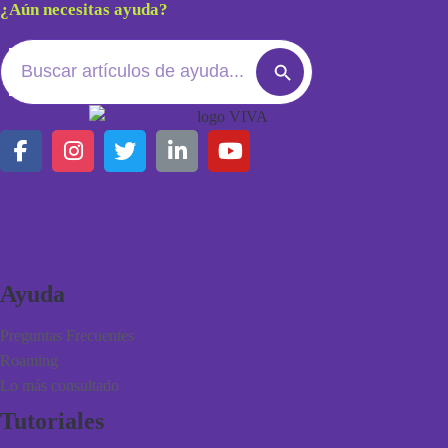
¿Aún necesitas ayuda?
Search
Search
for:
Button
Ayuda
Preguntas Frecuentes
Roaming
Lo más consultado
Tutoriales