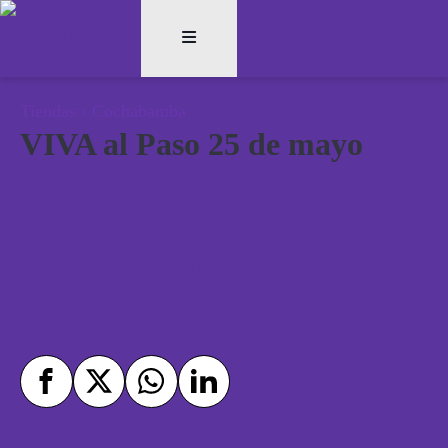
Tiendas
›
Cochabamba
VIVA al Paso 25 de mayo
Compartir este artículo por: