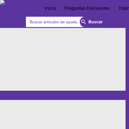
Inicio
Preguntas Frecuentes
Tutor
Search Button
Search
Pando
for: