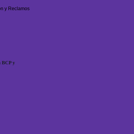
ón y Reclamos
n BCP y