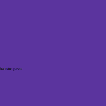
a estos pasos