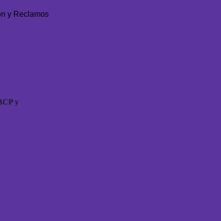
ón y Reclamos
BCP y