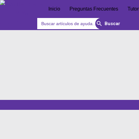
Inicio
Preguntas Frecuentes
Tutor
Search Button
Search
nacional
for: