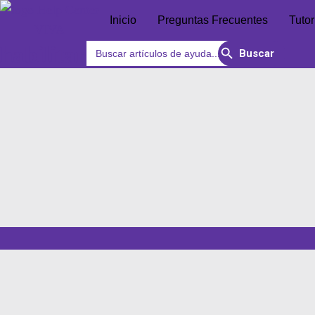
Inicio
Preguntas Frecuentes
Tutor
Search Button
Search
habilitar
for: