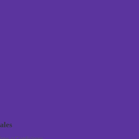
ales
inos y Condiciones