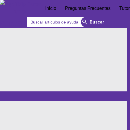
Inicio
Preguntas Frecuentes
Tutor
Search Button
Search
cerrar
for: