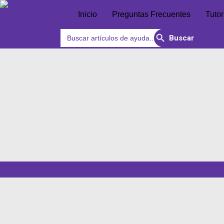
Inicio
Preguntas Frecuentes
Tutor
Search Button
Search
avatares
for: